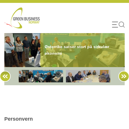
Skip
to
content
Østerrike satser stort på sirkulær
økonomi
Personvern