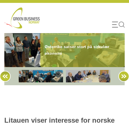
Skip
to
content
Østerrike satser stort på sirkulær
økonomi
Litauen viser interesse for norske