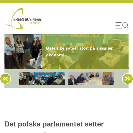
Skip
to
content
Østerrike satser stort på sirkulær
økonomi
Det polske parlamentet setter