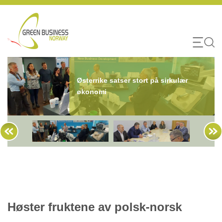
Skip
to
content
Østerrike satser stort på sirkulær
økonomi
Høster fruktene av polsk-norsk