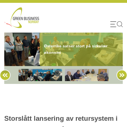
Skip
to
content
Østerrike satser stort på sirkulær
økonomi
Storslått lansering av retursystem i