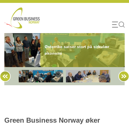
Skip
to
content
Østerrike satser stort på sirkulær
økonomi
Green Business Norway øker