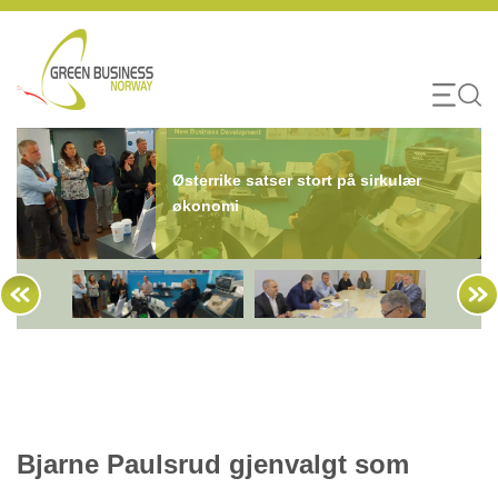
Skip
to
content
Østerrike satser stort på sirkulær
økonomi
Bjarne Paulsrud gjenvalgt som