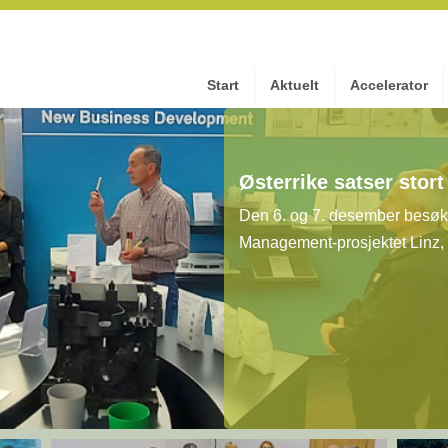
Start
Aktuelt
Accelerator
Østerrike satser stor
Den 6. og 7. desember besøkt
Management-prosjektet Linz, Ø