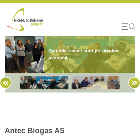
Skip
to
content
Østerrike satser stort på sirkulær
økonomi
Antec Biogas AS