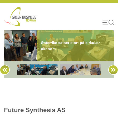
Skip
to
content
Østerrike satser stort på sirkulær
økonomi
Future Synthesis AS